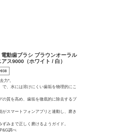
電動歯ブラシ ブラウンオーラル
ーニアス9000（ホワイト / 白）
0938
除去力*。
」で、水には溶けにくい歯垢を物理的にこ
グの質を高め、歯垢を徹底的に除去するプ
能がスマートフォンアプリと連動し、磨き
みずみまで正しく磨けるようガイド。
P&G調べ