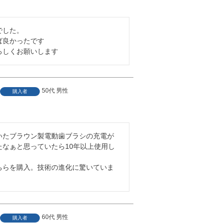
した。

良かったです

ろしくお願いします
50代
男性
購入者
0
いたブラウン製電動歯ブラシの充電が
たなぁと思っていたら10年以上使用し
ちらを購入。技術の進化に驚いていま
60代
男性
購入者