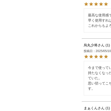
最高な使用感で
早く使用すれば
これからもよ
烏丸少将
1
投稿日
2025/05/1
今まで使って
持たなくなっ
ていた。

思い切ってこ
す。
まぁくん
1