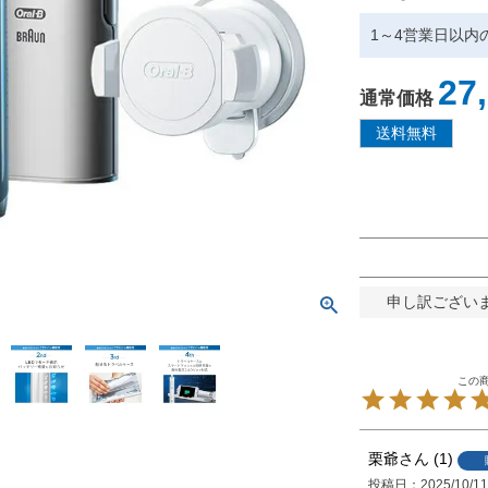
1～4営業日以内
27
通常価格
申し訳ござい
栗爺
1
投稿日
2025/10/1