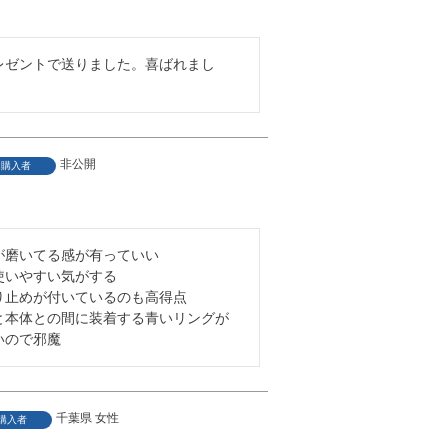
レゼントで送りました。喜ばれまし
非公開
購入者
2
が磨いてる感が有っていい

いやすい気がする

り止めが付いているのも高得点

と本体との間に装着する青いリングが
いので邪魔
千葉県
女性
購入者
1