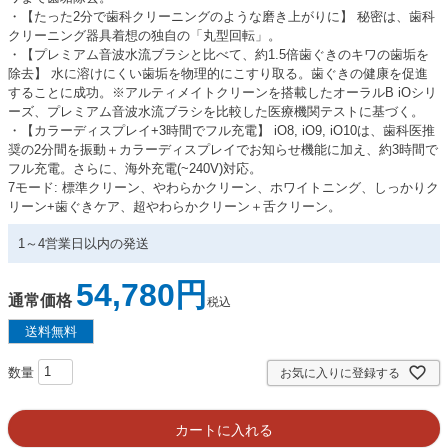
・【たった2分で歯科クリーニングのような磨き上がりに】 秘密は、歯科
クリーニング器具着想の独自の「丸型回転」。
・【プレミアム音波水流ブラシと比べて、約1.5倍歯ぐきのキワの歯垢を
除去】 水に溶けにくい歯垢を物理的にこすり取る。歯ぐきの健康を促進
することに成功。※アルティメイトクリーンを搭載したオーラルB iOシリ
ーズ、プレミアム音波水流ブラシを比較した医療機関テストに基づく。
・【カラーディスプレイ+3時間でフル充電】 iO8, iO9, iO10は、歯科医推
奨の2分間を振動＋カラーディスプレイでお知らせ機能に加え、約3時間で
フル充電。さらに、海外充電(~240V)対応。
7モード: 標準クリーン、やわらかクリーン、ホワイトニング、しっかりク
リーン+歯ぐきケア、超やわらかクリーン＋舌クリーン。
1～4営業日以内の発送
54,780
通常価格
税込
お気に入りに登録する
カートに入れる