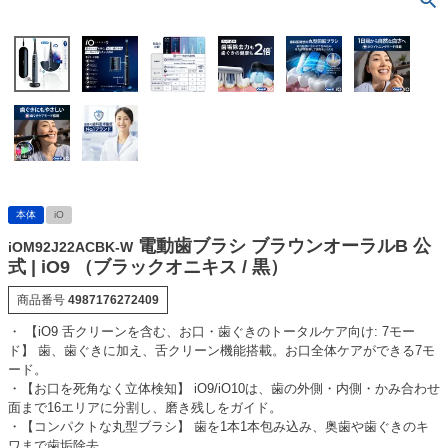
本体
iO
電動歯ブラシ ブラウンオーラルB 公
iOM92J22ACBK-W
式 | iO9 （ブラックオニキス / 黒）
商品番号
4987176272409
・ 【iO9 舌クリーンを含む、お口・歯ぐきのトータルケア向け: 7モー
ド】 歯、歯ぐきに加え、舌クリーン機能搭載。お口全体ケアができる7モ
ード。
・【お口を死角なく立体検知】 iO9/iO10は、歯の外側・内側・かみ合わせ
面まで16エリアに分割し、磨き残しをガイド。
・【コンパクトな丸型ブラシ】 歯を1本1本包み込み、奥歯や歯ぐきのキ
ワまで歯垢除去。