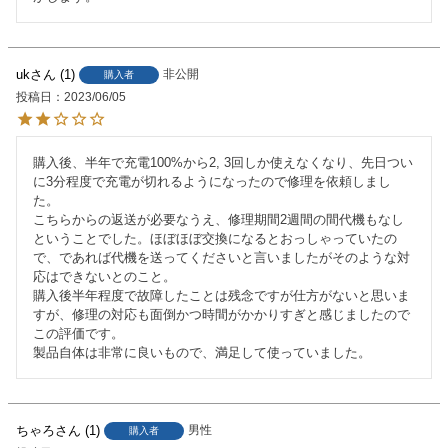
uk
1
非公開
購入者
投稿日
2023/06/05
購入後、半年で充電100%から2, 3回しか使えなくなり、先日つい
に3分程度で充電が切れるようになったので修理を依頼しまし
た。

こちらからの返送が必要なうえ、修理期間2週間の間代機もなし
ということでした。ほぼほぼ交換になるとおっしゃっていたの
で、であれば代機を送ってくださいと言いましたがそのような対
応はできないとのこと。

購入後半年程度で故障したことは残念ですが仕方がないと思いま
すが、修理の対応も面倒かつ時間がかかりすぎと感じましたので
この評価です。

製品自体は非常に良いもので、満足して使っていました。
ちゃろ
1
男性
購入者