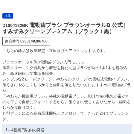
本体
電動歯ブラシ ブラウンオーラルB 公式 |
D1004132BK
すみずみクリーンプレミアム（ブラック / 黒）
商品番号
6903148286760
こちらの商品は数量限定・在庫限りのアウトレット品です。
ブラウンオーラルBの電動歯ブラシ入門モデル。
歯科クリーニング器具から着想を得た丸型ブラシが歯の1本1本を包み込
み、高速回転して歯垢を除去。
シンプルな2モード(クリーン、やわらかクリーン)の回転式電動ハブラシ。
歯ぐきにやさしくしっかりと歯垢を落としたい方におすすめの電動歯ブラ
シ。
「やわらか極細毛ブラシ」搭載の電動歯ブラシ。0.01mmの毛先が歯ぐき
のキワまで自然にフィットするから、歯ぐきに優しくありながら、歯垢を
しっかり取り除く。
丸型ブラシによる左右高速回転テクノロジーで、たった2分でブラッシン
グ。
1～4営業日以内の発送