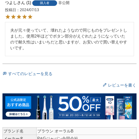
つよし
1
非公開
購入者
投稿日
2024/07/13
夫が元々使っていて、壊れたようなので同じものをプレゼントし
ました。使用2年ほどでボタン部分がえぐれたようになっていた
ので耐久性はいまいちだと思いますが、お安いので買い替えやす
いです。
すべてのレビューを見る
レビューを書く
ブランド名
ブラウン オーラルB
メーカー名
P&Gジャパン合同会社