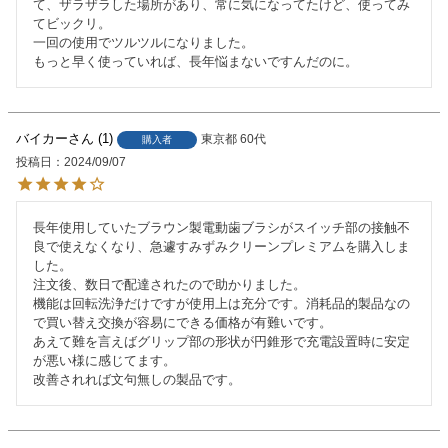
て、ザラザラした場所があり、常に気になってたけど、使ってみ
てビックリ。

一回の使用でツルツルになりました。

もっと早く使っていれば、長年悩まないですんだのに。
バイカー
1
東京都
60代
購入者
投稿日
2024/09/07
長年使用していたブラウン製電動歯ブラシがスイッチ部の接触不
良で使えなくなり、急遽すみずみクリーンプレミアムを購入しま
した。

注文後、数日で配達されたので助かりました。

機能は回転洗浄だけですが使用上は充分です。消耗品的製品なの
で買い替え交換が容易にできる価格が有難いです。

あえて難を言えばグリップ部の形状が円錐形で充電設置時に安定
が悪い様に感じてます。

改善されれば文句無しの製品です。