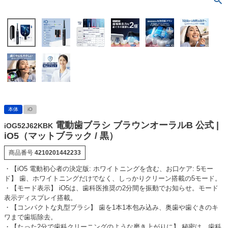
本体
iO
電動歯ブラシ ブラウンオーラルB 公式 |
iOG52J62KBK
iO5（マットブラック / 黒）
商品番号
4210201442233
・【iO5 電動初心者の決定版: ホワイトニングを含む、お口ケア: 5モー
ド】 歯、ホワイトニングだけでなく、しっかりクリーン搭載の5モード。
・【モード表示】 iO5は、歯科医推奨の2分間を振動でお知らせ。モード
表示ディスプレイ搭載。
・【コンパクトな丸型ブラシ】 歯を1本1本包み込み、奥歯や歯ぐきのキ
ワまで歯垢除去。
・【たった2分で歯科クリーニングのような磨き上がりに】 秘密は、歯科