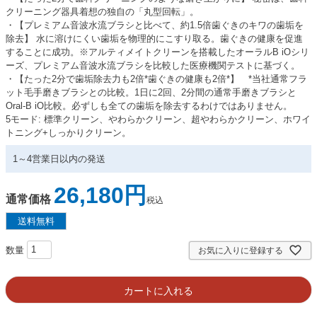
クリーニング器具着想の独自の「丸型回転」。
・【プレミアム音波水流ブラシと比べて、約1.5倍歯ぐきのキワの歯垢を
除去】 水に溶けにくい歯垢を物理的にこすり取る。歯ぐきの健康を促進
することに成功。※アルティメイトクリーンを搭載したオーラルB iOシリ
ーズ、プレミアム音波水流ブラシを比較した医療機関テストに基づく。
・【たった2分で歯垢除去力も2倍*歯ぐきの健康も2倍*】 *当社通常フラ
ット毛手磨きブラシとの比較。1日に2回、2分間の通常手磨きブラシと
Oral-B iO比較。必ずしも全ての歯垢を除去するわけではありません。
5モード: 標準クリーン、やわらかクリーン、超やわらかクリーン、ホワイ
トニング+しっかりクリーン。
1～4営業日以内の発送
26,180
通常価格
税込
お気に入りに登録する
カートに入れる