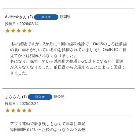
AkiHrnk
2
静岡県
購入者
投稿日
2026/02/14
 私の経験ですが、3か月に１回の歯科検診で、OralBのころは前歯
の裏に歯石が付いているのを指摘されていましtが、OralB IOに替
えてからは指摘されなくなりました。

冬になり、保管している洗面所の気温が5℃以下になると、電源
が入らなくなりました。前日夜から充電することによって回避で
きました。
まさ
1
非公開
購入者
投稿日
2025/12/24
アプリ連動で磨き残しもなくて非常に満足

毎回歯医者にいった後のようなツルツル感