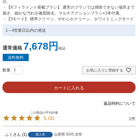
せ。
・【Xフィラメント搭載ブラシ】 通常のブラシでは掃除できない場所まで
届き、細かな汚れを徹底除去。マルチアクションブラシ×1本付属。
・【3モード】 標準クリーン、やわらかクリーン、ホワイトニングモード
1～4営業日以内の発送
7,678
通常価格
税込
お気に入りに登録する
カートに入れる
返品特約について
5.00
1
ふく
1
山形県
50代
女性
購入者