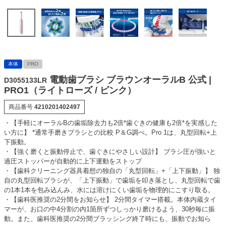
本体
PRO
電動歯ブラシ ブラウンオーラルB 公式 |
D3055133LR
PRO1（ライトローズ / ピンク）
商品番号
4210201402497
・【手軽にオーラルBの歯垢除去力も2倍*歯ぐきの健康も2倍*を実感した
い方に】 *通常手磨きブラシとの比較 P＆G調べ。Pro 1は、丸型回転+上
下振動。
・【強く磨くと振動停止で、歯ぐきにやさしい設計】 ブラシ圧が強いと
過圧ストッパーが自動的に上下運動をストップ
・【歯科クリーニング器具着想の独自の「丸型回転」+「上下振動」】 独
自の丸型回転ブラシが、「上下振動」で歯垢を叩き落とし、丸型回転で歯
の1本1本を包み込んみ、水には溶けにくい歯垢を物理的にこすり取る。
・【歯科医推奨の2分間をお知らせ】 2分間タイマー搭載。本体内蔵タイ
マーが、お口の中4分割の内1箇所ずつしっかり磨けるよう、30秒毎に振
動。また、歯科医推奨の2分間ブラッシング終了時にも、振動でお知ら