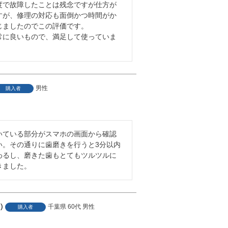
度で故障したことは残念ですが仕方が
すが、修理の対応も面倒かつ時間がか
じましたのでこの評価です。

常に良いもので、満足して使っていま
男性
購入者
2
いている部分がスマホの画面から確認
い。その通りに歯磨きを行うと3分以内
わるし、磨きた歯もとてもツルツルに
きました。
2
千葉県
60代
男性
購入者
1