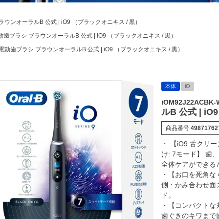
ウンオーラルB 公式 | iO9 （ブラックオニキス / 黒）
動歯ブラシ ブラウンオーラルB 公式 | iO9 （ブラックオニキス / 黒）
電動歯ブラシ ブラウンオーラルB 公式 | iO9 （ブラックオニキス / 黒）
本体
iO
iOM92J22ACBK-
ルB 公式 | i
商品番号
49871762
・ 【iO9 舌ク
け: 7モード】 
全体ケアができる
・【お口を死角なく
側・かみ合わせ面
ド。
・【コンパクトな
歯ぐきのキワまで