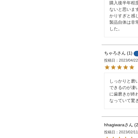
購入後半年程
ないと思いま
かりすぎと感
製品自体は非
した。
ちゃろ
1
投稿日
2023/04/2
しっかりと磨
できるのが凄
に歯磨きが終
なっていて驚
hhagiwara
投稿日
2023/02/1