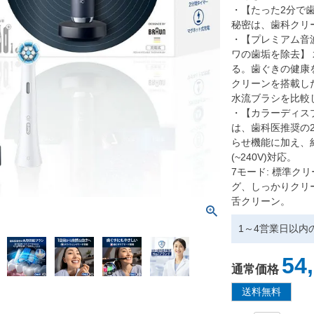
・【たった2分で
秘密は、歯科クリ
・【プレミアム音
ワの歯垢を除去】
る。歯ぐきの健康
クリーンを搭載した
水流ブラシを比較
・【カラーディスプレイ
は、歯科医推奨の
らせ機能に加え、
(~240V)対応。
7モード: 標準
グ、しっかりクリ
舌クリーン。
1～4営業日以内
54
通常価格