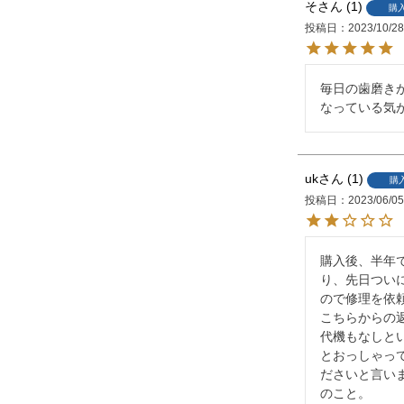
そ
1
購
投稿日
2023/10/2
毎日の歯磨き
なっている気
uk
1
購
投稿日
2023/06/0
購入後、半年で
り、先日つい
ので修理を依頼
こちらからの
代機もなしと
とおっしゃっ
ださいと言い
のこと。
