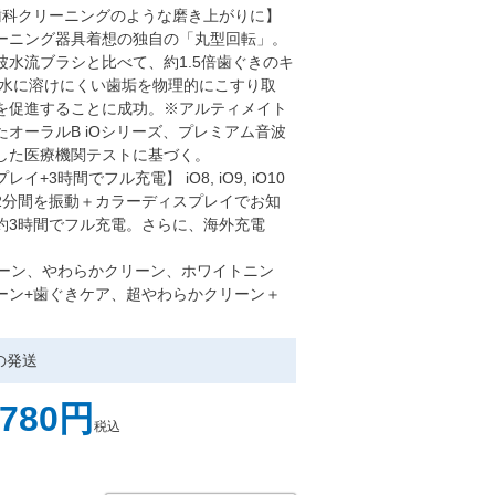
歯科クリーニングのような磨き上がりに】
ーニング器具着想の独自の「丸型回転」。
波水流ブラシと比べて、約1.5倍歯ぐきのキ
 水に溶けにくい歯垢を物理的にこすり取
を促進することに成功。※アルティメイト
オーラルB iOシリーズ、プレミアム音波
した医療機関テストに基づく。
+3時間でフル充電】 iO8, iO9, iO10
2分間を振動＋カラーディスプレイでお知
約3時間でフル充電。さらに、海外充電
クリーン、やわらかクリーン、ホワイトニン
ーン+歯ぐきケア、超やわらかクリーン＋
の発送
,780
税込