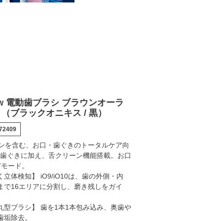
電動歯ブラシ ブラウンオーラ
W
O9 （ブラックオニキス / 黒）
72409
リーンを含む、お口・歯ぐきのトータルケア向
歯、歯ぐきに加え、舌クリーン機能搭載。お口
7モード。
立体検知】 iO9/iO10は、歯の外側・内
まで16エリアに分割し、磨き残しをガイ
丸型ブラシ】 歯を1本1本包み込み、奥歯や
歯垢除去。