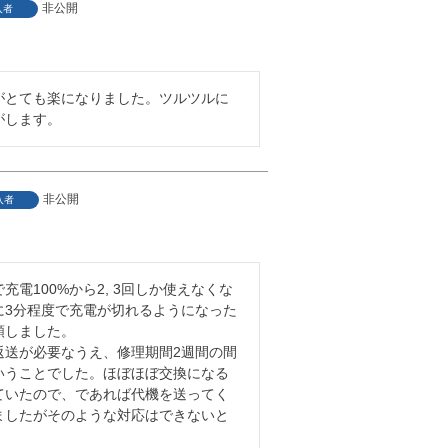
非公開
入者
8
がとても楽になりました。ツルツルに
がします。
非公開
入者
5
充電100%から2, 3回しか使えなくな
に3分程度で充電が切れるようになった
しました。

返送が必要なうえ、修理期間2週間の間
いうことでした。ほぼほぼ交換になる
ていたので、であれば代機を送ってく
ましたがそのような対応はできないと