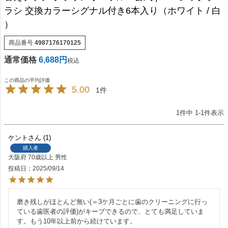
ラシ 交換カラーシグナル付き6本入り（ホワイト / 白
）
商品番号
4987176170125
通常価格
6,688
税込
5.00
1
1
件中
1
-
1
件表示
ケント
1
購入者
大阪府
70歳以上
男性
投稿日
2025/09/14
磨き残しがほとんど無い(＝3ケ月ごとに歯のクリーニングに行っ
ている歯医者の評価)がキープできるので、とても満足していま
す。もう10年以上前から続けています。