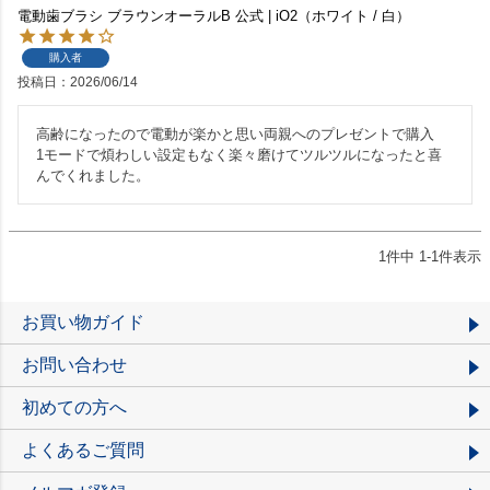
電動歯ブラシ ブラウンオーラルB 公式 | iO2（ホワイト / 白）
購入者
投稿日
2026/06/14
高齢になったので電動が楽かと思い両親へのプレゼントで購入

1モードで煩わしい設定もなく楽々磨けてツルツルになったと喜
んでくれました。
1
件中
1
-
1
件表示
お買い物ガイド
お問い合わせ
初めての方へ
よくあるご質問