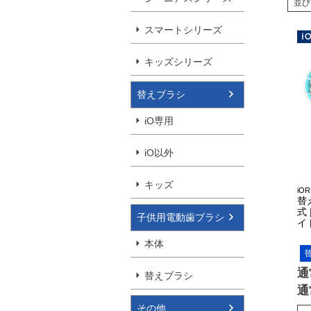
並び
スマートシリーズ
キッズシリーズ
替えブラシ
iO専用
iO以外
キッズ
iOR
替
式
子供用電動歯ブラシ
イト
本体
通
替えブラシ
通
その他