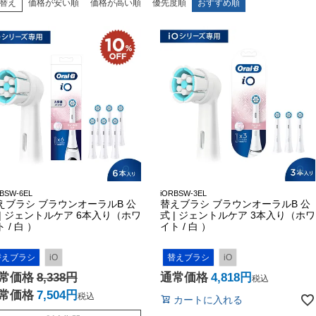
替え
価格が安い順
価格が高い順
優先度順
おすすめ順
BSW-6EL
iORBSW-3EL
えブラシ ブラウンオーラルB 公
替えブラシ ブラウンオーラルB 公
 | ジェントルケア 6本入り（ホワ
式 | ジェントルケア 3本入り（ホワ
 / 白 ）
イト / 白 ）
替えブラシ
iO
替えブラシ
iO
常価格
8,338
通常価格
4,818
税込
常価格
7,504
税込
カートに入れる