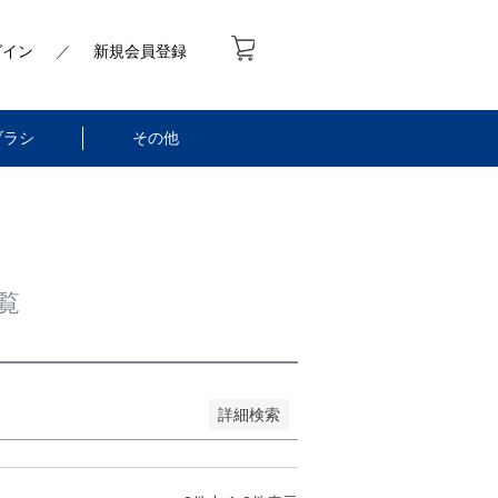
グイン
／
新規会員登録
ブラシ
その他
のみを表示
登録順
価格が安い順
い順
優先度順
レビュー順
ドヒット順
覧
詳細検索