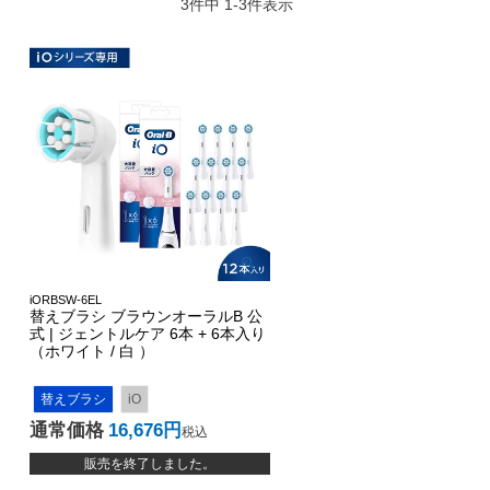
3
件中
1
-
3
件表示
iORBSW-6EL
替えブラシ ブラウンオーラルB 公
式 | ジェントルケア 6本 + 6本入り
（ホワイト / 白 ）
替えブラシ
iO
通常価格
16,676
税込
販売を終了しました。