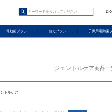
〜
ロ
バンドル販売
商品タグ
セール
限定
再入荷
翌日発送
サイズ
電動歯ブラシ
替えブラシ
子供用電動歯
予約商品
指定なし
S
M
22.5cm
23.0cm
予約商品
カラー
並び順
レッド
ブルー
イエロー
新着順
価格が高
キーワー
ジェントルケア商品一
検索
ェントルケア