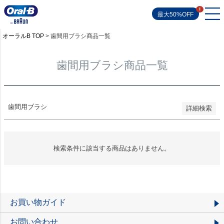
並び順
新着順
最大50%OFF
登録順
価格が安い順
オーラルB TOP
歯間用ブラシ商品一覧
価格が高い順
優先度順
レビュー順
歯間用ブラシ商品一覧
キーワードヒット順
検索
歯間用ブラシ
詳細検索
検索条件に該当する商品はありません。
お買い物ガイド
お問い合わせ