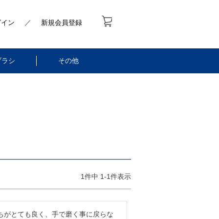
グイン
／
新規会員登録
ブラシ
その他
1
件中
1
-
1
件表示
ちがとても良く、手で磨く事に戻らな