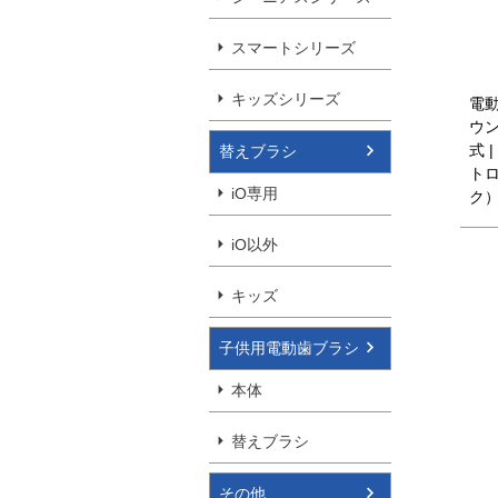
スマートシリーズ
キッズシリーズ
電動
ウン
式 
替えブラシ
トロ
iO専用
ク
iO以外
キッズ
子供用電動歯ブラシ
本体
替えブラシ
その他