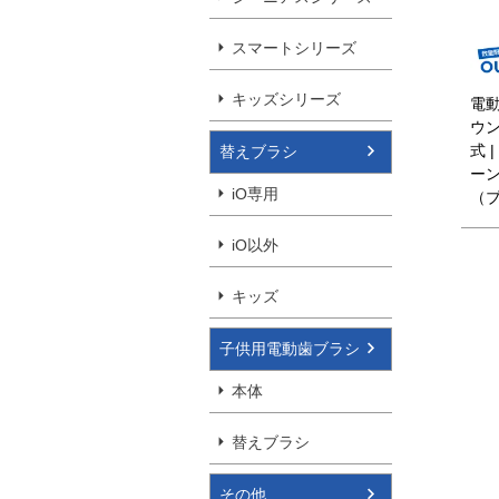
スマートシリーズ
キッズシリーズ
電動
ウン
式 
替えブラシ
ー
iO専用
（ブ
iO以外
キッズ
子供用電動歯ブラシ
本体
替えブラシ
その他