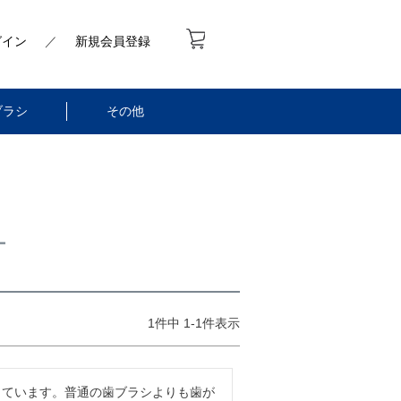
グイン
／
新規会員登録
ブラシ
その他
ー
1
件中
1
-
1
件表示
っています。普通の歯ブラシよりも歯が