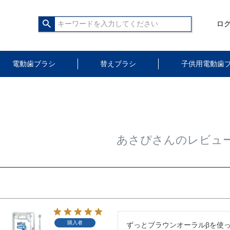
ロ
電動歯ブラシ
替えブラシ
子供用電動歯
あさぴさんのレビュ
購入者
ずっとブラウンオーラルβを使