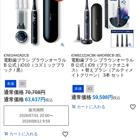
iOM10442ADCB
iOM92J22ACBK-W/iORBCB-3EL
電動歯ブラシ ブラウンオーラル
電動歯ブラシ ブラウンオーラル
B 公式 | iO10（コズミックブラ
B 公式 | iO9（ブラックオニキ
ック / 黒）
ス） + 替えブラシ（アルティメ
イトクリーン） 3本 セット
本体
iO
本体
iO
通常価格
70,708
通常価格
59,598
税込
通常価格
63,637
税込
カートに入れる
販売期間
2026/07/31 20:00
〜
2026/08/12 9:59
カートに入れる