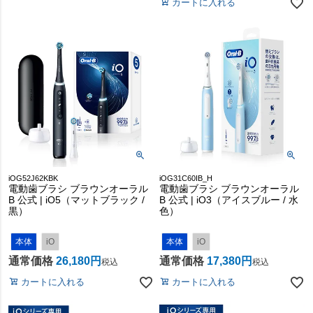
カートに入れる
iOG52J62KBK
iOG31C60IB_H
電動歯ブラシ ブラウンオーラル
電動歯ブラシ ブラウンオーラル
B 公式 | iO5（マットブラック /
B 公式 | iO3（アイスブルー / 水
黒）
色）
本体
iO
本体
iO
通常価格
26,180
通常価格
17,380
税込
税込
カートに入れる
カートに入れる