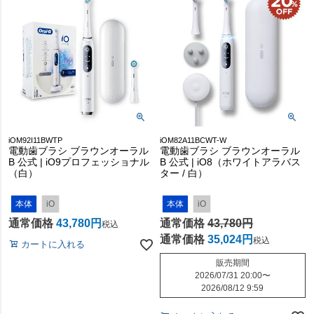
iOM92I11BWTP
iOM82A11BCWT-W
電動歯ブラシ ブラウンオーラル
電動歯ブラシ ブラウンオーラル
B 公式 | iO9プロフェッショナル
B 公式 | iO8（ホワイトアラバス
（白）
ター / 白）
本体
iO
本体
iO
通常価格
43,780
通常価格
43,780
税込
通常価格
35,024
税込
カートに入れる
販売期間
2026/07/31 20:00
〜
2026/08/12 9:59