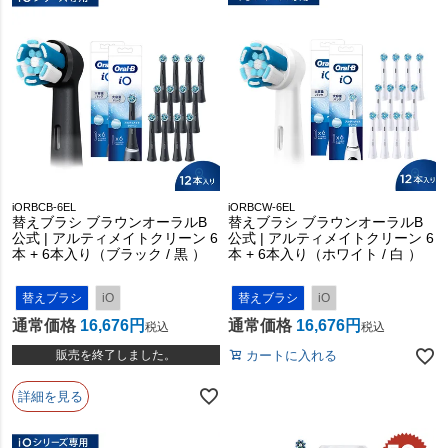
iORBCB-6EL
iORBCW-6EL
替えブラシ ブラウンオーラルB
替えブラシ ブラウンオーラルB
公式 | アルティメイトクリーン 6
公式 | アルティメイトクリーン 6
本 + 6本入り（ブラック / 黒 ）
本 + 6本入り（ホワイト / 白 ）
替えブラシ
iO
替えブラシ
iO
通常価格
16,676
通常価格
16,676
税込
税込
販売を終了しました。
カートに入れる
詳細を見る