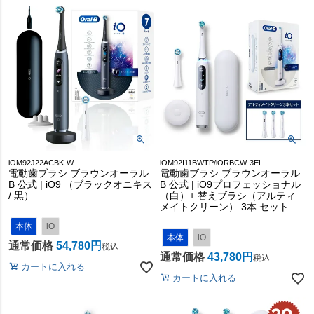
iOM92J22ACBK-W
iOM92I11BWTP/iORBCW-3EL
電動歯ブラシ ブラウンオーラル
電動歯ブラシ ブラウンオーラル
B 公式 | iO9 （ブラックオニキス
B 公式 | iO9プロフェッショナル
/ 黒）
（白）+ 替えブラシ（アルティ
メイトクリーン） 3本 セット
本体
iO
本体
iO
通常価格
54,780
税込
通常価格
43,780
税込
カートに入れる
カートに入れる