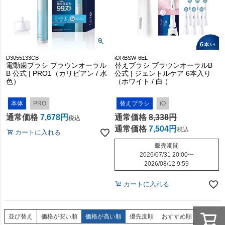
D3055133CB
iORBSW-6EL
電動歯ブラシ ブラウンオーラル
替えブラシ ブラウンオーラルB
B 公式 | PRO1（カリビアン / 水
公式 | ジェントルケア 6本入り
色）
（ホワイト / 白 ）
本体
PRO
替えブラシ
iO
通常価格
7,678
通常価格
8,338
税込
通常価格
7,504
税込
カートに入れる
販売期間
2026/07/31 20:00
〜
2026/08/12 9:59
カートに入れる
並び替え
価格が安い順
価格が高い順
優先度順
おすすめ順