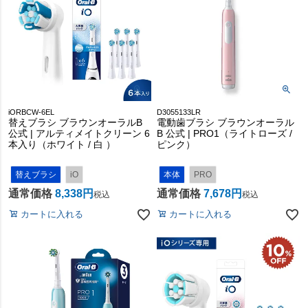
iORBCW-6EL
D3055133LR
替えブラシ ブラウンオーラルB
電動歯ブラシ ブラウンオーラル
公式 | アルティメイトクリーン 6
B 公式 | PRO1（ライトローズ /
本入り（ホワイト / 白 ）
ピンク）
替えブラシ
iO
本体
PRO
通常価格
8,338
通常価格
7,678
税込
税込
カートに入れる
カートに入れる