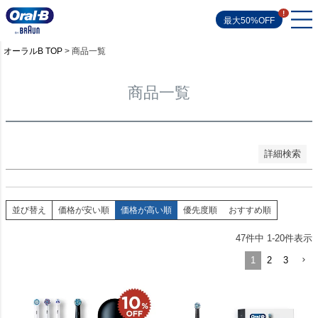
並び順
新着順
最大50%OFF
登録順
価格が安い順
オーラルB TOP
商品一覧
価格が高い順
優先度順
レビュー順
商品一覧
キーワードヒット順
検索
詳細検索
並び替え
価格が安い順
価格が高い順
優先度順
おすすめ順
47
件中
1
-
20
件表示
1
2
3