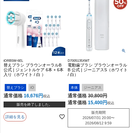
iORBSW-6EL
D7005135XWT
替えブラシ ブラウンオーラルB
電動歯ブラシ ブラウンオーラル
公式 | ジェントルケア 6本 + 6本
B 公式 | ジーニアスS（ホワイト
入り（ホワイト / 白 ）
/ 白）
替えブラシ
iO
本体
ジーニアス
通常価格
16,676
通常価格
30,800
税込
通常価格
15,400
税込
販売を終了しました。
販売期間
詳細を見る
2026/07/31 20:00
〜
2026/08/12 9:59